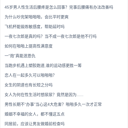
45岁男人性生活后腰疼是怎么回事？完事后腰痛有办法改善吗
为什么吵完架啪啪啪，会比平时更爽
飞机杯能锻炼敏感度，帮助延时吗
一夜七次郎是真的吗？当不成一夜七次郎是他不行吗
如何在啪啪上提高性满意度
一“炮”真能泯恩仇
当跑步机遇上塑胶跑道,谁的运动感更胜一筹
恋人在一起多久可以啪啪啪？
女生的阴道也有长短之分吗
女人为何在性生活时想尿尿？竟然是因为......
男性长期不“办事”当心这4大危害？啪啪多久一次才正常
婚姻不幸福的女人，都不懂这五点
同居前，应该让男友做婚前检查吗