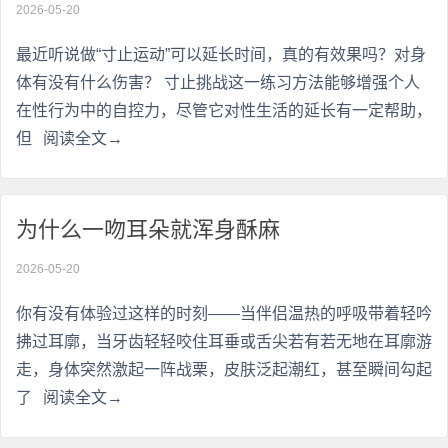
2026-05-20
最近听说做“寸止运动”可以延长时间，真的有效果吗？对身
体有没有什么伤害？ 寸止挑战这一练习方法能够增强个人
在性行为中的自控力，尽管它对性生活的延长有一定帮助，
但
阅读全文→
为什么一吻耳朵就浑身酥麻
2026-05-20
你有没有体验过这样的时刻——当伴侣温热的呼吸带着轻吟
拂过耳廓，当牙齿轻轻咬住耳垂或舌尖若有若无地在耳廓游
走，身体突然激起一阵战栗，皮肤泛起潮红，甚至瞬间勾起
了
阅读全文→