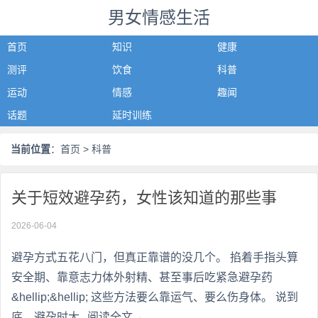
男女情感生活
首页
知识
健康
测评
饮食
科普
运动
情感
趣闻
话题
延时训练
当前位置
：
首页
> 科普
关于短效避孕药，女性该知道的那些事
2026-06-04
避孕方式五花八门，但真正靠谱的没几个。 掐着手指头算
安全期、靠意志力体外射精、甚至事后吃紧急避孕药
&hellip;&hellip; 这些方法要么靠运气、要么伤身体。 说到
底，避孕时大
阅读全文→