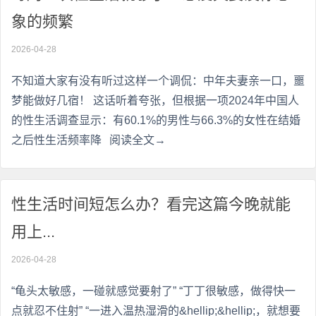
象的频繁
2026-04-28
不知道大家有没有听过这样一个调侃：中年夫妻亲一口，噩
梦能做好几宿！ 这话听着夸张，但根据一项2024年中国人
的性生活调查显示：有60.1%的男性与66.3%的女性在结婚
之后性生活频率降
阅读全文→
性生活时间短怎么办？看完这篇今晚就能
用上...
2026-04-28
“龟头太敏感，一碰就感觉要射了” “丁丁很敏感，做得快一
点就忍不住射” “一进入温热湿滑的&hellip;&hellip;，就想要