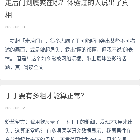
走后门到底爽在哪？体验过的人说出了真
相
2026-03-08
一提起「走后门」，很多人脑子里可能瞬间弹出某些不可描
述的画面，或是皱起眉头，露出“懂的都懂，但我不说”的表
情。 但是！这个如今常被网络玩梗、带上暧昧色彩的话
题，其
阅读全文→
丁丁要有多粗才能算正常？
2026-03-02
粉丝留言：我用软尺量了一下丁丁的粗细，发现才8厘米出
头，这算正常吗？ 有多项医学研究数据显示，我国男性在
充分勃起状态下的周长，正常范围大致在8~11厘米之间，