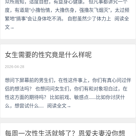
众所周知，适度自慰，有益身心健康。 但凡事都讲究一个
度，有道是“小撸怡情，大撸伤身，强撸灰飞烟灭”，太过频
繁地“搞事”会让身体吃不消。 自慰虽然少了体力上
阅读全
文→
女生需要的性究竟是什么样呢
2026-04-28
想问下屏幕前的男生们，在性这件事上，你们有真心问过伴
侣的想法吗？ 也想问问女生们，你们有和对象坦白过，在
性这方面的期待吗？ 比如前戏、敏感点......比如你讨厌什
么，想尝试什么....
阅读全文→
每周一次性生活就够了？恩爱夫妻没你想