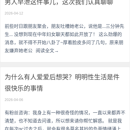
男人早泄这件事儿，这次我们认真聊聊
2026-04-12
前些时日跟朋友聚会，朋友吐槽她老公，说他是...三分钟先
生... 没想到现在中年妇女聊天都如此开放了！ 这么劲爆的
消息，就不得不开始八卦了~厚着脸皮多问了几句，原来朋
友嫌弃她老公
阅读全文→
为什么有人爱爱后想哭？明明性生活是件
很快乐的事情
2026-04-06
有粉丝咨询：我身上有一种很奇怪的情况，一直以来都弄不
清楚，也不知道去问谁，所以想来请你帮忙解惑。 就是我
在每次gc过去之后，就会有很多莫名其妙的负面情绪涌上