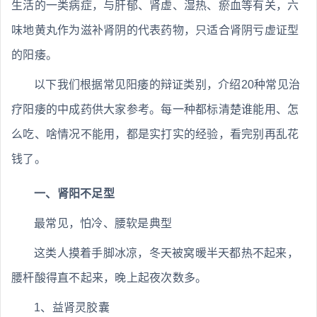
生活的一类病症，与肝郁、肾虚、湿热、瘀血等有关，六
味地黄丸作为滋补肾阴的代表药物，只适合肾阴亏虚证型
的阳痿。
以下我们根据常见阳痿的辩证类别，介绍20种常见治
疗阳痿的中成药供大家参考。每一种都标清楚谁能用、怎
么吃、啥情况不能用，都是实打实的经验，看完别再乱花
钱了。
一、肾阳不足型
最常见，怕冷、腰软是典型
这类人摸着手脚冰凉，冬天被窝暖半天都热不起来，
腰杆酸得直不起来，晚上起夜次数多。
1、益肾灵胶囊