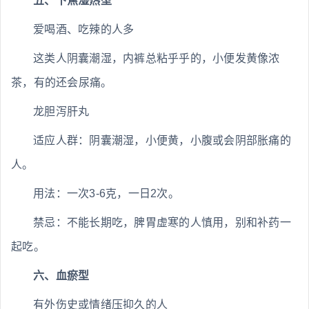
五、下焦湿热型
爱喝酒、吃辣的人多
这类人阴囊潮湿，内裤总粘乎乎的，小便发黄像浓
茶，有的还会尿痛。
龙胆泻肝丸
适应人群：阴囊潮湿，小便黄，小腹或会阴部胀痛的
人。
用法：一次3-6克，一日2次。
禁忌：不能长期吃，脾胃虚寒的人慎用，别和补药一
起吃。
六、血瘀型
有外伤史或情绪压抑久的人