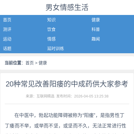
男女情感生活
首页
知识
健康
测评
饮食
科普
运动
情感
趣闻
话题
延时训练
当前位置
：
首页
> 健康
20种常见改善阳痿的中成药供大家参考
来源：互联网精选 发布时间：
2026-04-05 13:25:38
在中医中，勃起功能障碍被称为“阳痿”，是指男性丁
丁痿而不举，或举而不坚，或坚而不久，无法正常进行性