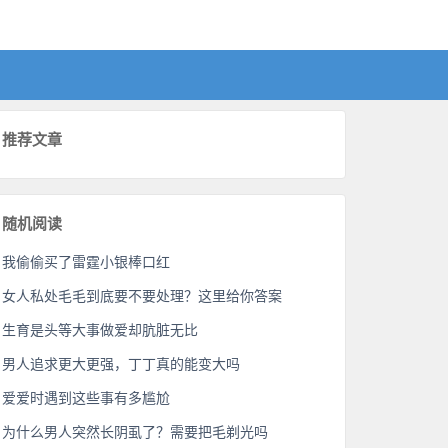
推荐文章
随机阅读
我偷偷买了雷霆小银棒口红
女人私处毛毛到底要不要处理？这里给你答案
生育是头等大事做爱却肮脏无比
男人追求更大更强，丁丁真的能变大吗
爱爱时遇到这些事有多尴尬
为什么男人突然长阴虱了？需要把毛剃光吗