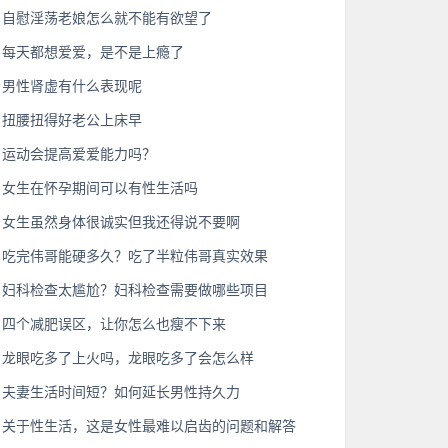
自慰淫荡老娘怎么就不能有欲望了
每天都想爱爱，是不是上瘾了
男性肾虚有什么表现呢
扭腰扭得好老公上床早
运动会提高爱爱能力吗？
女生在怀孕期间可以有性生活吗
女生虽然身体很诚实但我还得说不要啊
吃完伟哥能硬多久？吃了半粒伟哥真实效果
妇科检查太尴尬？妇科检查需要做哪些项目
四个减肥误区，让你怎么也瘦不下来
龙眼吃多了上火吗，龙眼吃多了会怎么样
夫妻生活时间短？如何延长男性持久力
关于性生活，这是女性最难以启齿的问题和解答