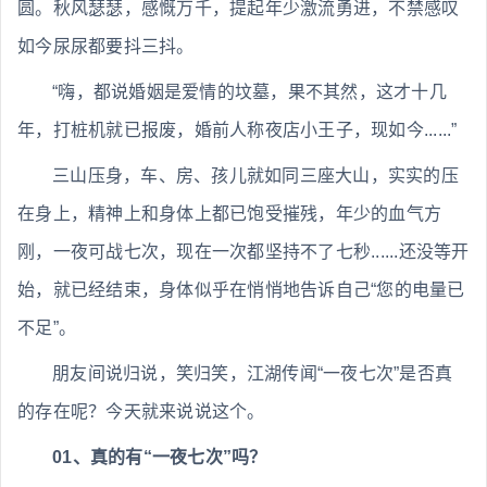
圆。秋风瑟瑟，感慨万千，提起年少激流勇进，不禁感叹
如今尿尿都要抖三抖。
“嗨，都说婚姻是爱情的坟墓，果不其然，这才十几
年，打桩机就已报废，婚前人称夜店小王子，现如今......”
三山压身，车、房、孩儿就如同三座大山，实实的压
在身上，精神上和身体上都已饱受摧残，年少的血气方
刚，一夜可战七次，现在一次都坚持不了七秒......还没等开
始，就已经结束，身体似乎在悄悄地告诉自己“您的电量已
不足”。
朋友间说归说，笑归笑，江湖传闻“一夜七次”是否真
的存在呢？今天就来说说这个。
01、真的有“一夜七次”吗？