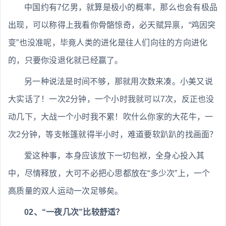
中国约有7亿男，就算是极小的概率，那么也会有极品
出现，可以称得上我看你骨骼惊奇，必天赋异禀，“鸡因突
变”也没准呢，毕竟人类的进化是往人们向往的方向进化
的，只要你没退化就已经赢了。
另一种说法是时间不够，那就用次数来凑。小美又说
大实话了！一次2分钟，一个小时我就可以7次，反正也没
动几下，大战一个小时我不累！吹什么你家的大花牛，一
次2分钟，等支帐篷就得半小时，难道要软趴趴的找画面？
爱这种事，本身应该放下一切包袱，全身心投入其
中，尽情释放，大可不必把心思都放在“多少次”上，一个
高质量的双人运动一次足够矣。
02、“一夜几次”比较舒适？