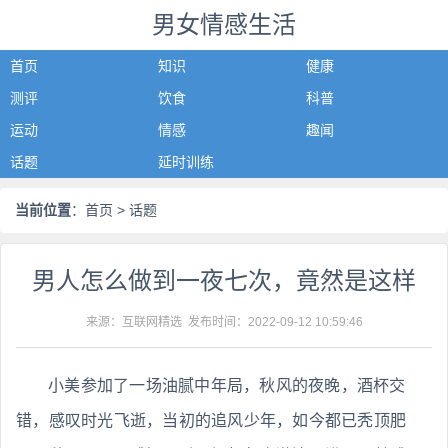
男女情感生活
首页
知识
健康
测评
饮食
科普
运动
情感
趣闻
话题
延时训练
当前位置
：
首页
> 话题
男人怎么做到一夜七次，竟然是这样
来源：互联网精选 发布时间：
2022-09-12 10:59:46
小美参加了一场油腻中年局，秋风的夜晚，酒杯交
错，感叹时光飞逝，当初的追风少年，如今都已秃顶肥