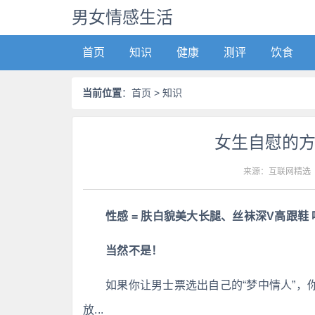
男女情感生活
首页
知识
健康
测评
饮食
当前位置
：
首页
> 知识
女生自慰的
来源：互联网精选
性感 = 肤白貌美大长腿、丝袜深V高跟鞋 
当然不是！
如果你让男士票选出自己的“梦中情人”
放...