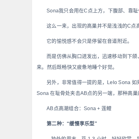
Sona我只会用在C点上方，下腹部、靠
这么一来，出现的高巢并不是浅浅的C点高
它的愉悦感不会只是停留在音道附近。
而是仿佛从胸口迸发出，迅速移动到下颌
来。然后既畅快又疲惫地睡个好觉。
另外，非常值得一提的是，Lelo Sona
Sona 在耻骨处夹击AB点的另一端，那种
AB点高潮组合：Sona + 莲鲤
第二种：“缓慢享乐型”
-- 独处的周末，花 1-3 小时，好好欣