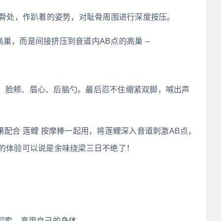
耻骨处，作趴着的姿势，对耻骨周围进行深度按压。
巢，而是间接挤压到音道内AB点的高巢 --
、脸颊、眉心、后脑勺。最后忍不住绷紧双脚，喊出声
 如果配合 莲鲤 按摩棒一起用，将莲鲤深入音道刺激AB点，
高巢的体验可以说是余味绕梁三日不绝了！
赏、探索、享用自己的身体。