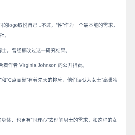
logo取悦自己...不过，“性”作为一个最本能的需求，
5种。
ers 博士，曾经篡改过这一研究结果。
Virginia Johnson 的公开指责。
”和“C点高巢”有着先天的排斥，他们误认为女士“高巢独
的身体、也更有“同理心”去理解男士的需求，和这样的女