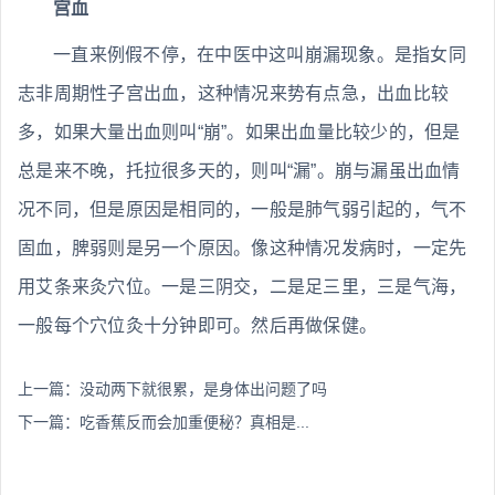
宫血
一直来例假不停，在中医中这叫崩漏现象。是指女同
志非周期性子宫出血，这种情况来势有点急，出血比较
多，如果大量出血则叫“崩”。如果出血量比较少的，但是
总是来不晚，托拉很多天的，则叫“漏”。崩与漏虽出血情
况不同，但是原因是相同的，一般是肺气弱引起的，气不
固血，脾弱则是另一个原因。像这种情况发病时，一定先
用艾条来灸穴位。一是三阴交，二是足三里，三是气海，
一般每个穴位灸十分钟即可。然后再做保健。
上一篇：
没动两下就很累，是身体出问题了吗
下一篇：
吃香蕉反而会加重便秘？真相是...