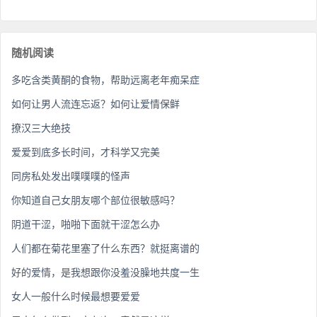
随机阅读
多吃含类黄酮的食物，帮助远离老年痴呆症
如何让男人流连忘返？如何让爱情保鲜
撩汉三大绝技
爱爱到底多长时间，才科学又完美
同房私处发出噗噗噗的怪声
你知道自己女朋友哪个部位很敏感吗？
阴道干涩，啪啪下面就干涩怎么办
人们都在菊花里塞了什么东西？就挺离谱的
好的爱情，是我想跟你没羞没臊地共度一生
女人一般什么时候最想要爱爱