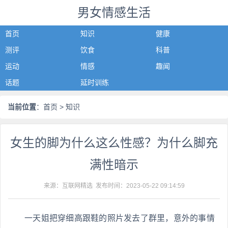
男女情感生活
首页
知识
健康
测评
饮食
科普
运动
情感
趣闻
话题
延时训练
当前位置
：
首页
> 知识
女生的脚为什么这么性感？为什么脚充
满性暗示
来源：互联网精选 发布时间：
2023-05-22 09:14:59
一天姐把穿细高跟鞋的照片发去了群里，意外的事情