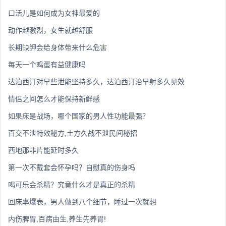
口活儿是如何成为女神最爱的
动作越激烈，女生就越舒服
长期缺钾会给身体带来什么危害
每天一个鸡蛋有益健康吗
达泊西汀对早些泄能坚持多久，达泊西汀治早射多久见效
情侣之间怎么才能保持新鲜感
如果床是战场，哪个国家的男人性功能最强？
百交不泄特效秘方,土方久战不泄民间秘招
西地那非片能延时多久
第一次不戴套会怀孕吗？自慰真的伤身吗
喝可乐会杀精？究竟什么才是真正的杀精
回床率爆表，男人做到八个细节，睡过一次就想
内伤脾胃,百病由生,养生先养胃!