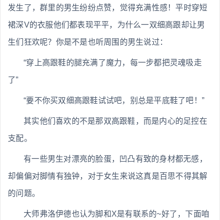
发生了，群里的男生纷纷点赞，觉得充满性感！平时穿短
裙深V的衣服他们都表现平平，为什么一双细高跟却让男
生们狂欢呢？你是不是也听周围的男生说过：
“穿上高跟鞋的腿充满了魔力，每一步都把灵魂吸走
了”
“要不你买双细高跟鞋试试吧，别总是平底鞋了吧！”
其实他们喜欢的不是那双高跟鞋，而是内心的足控在
支配。
有一些男生对漂亮的脸蛋，凹凸有致的身材都无感，
却偏偏对脚情有独钟，对于女生来说这真是百思不得其解
的问题。
大师弗洛伊德也认为脚和X是有联系的~好了，下面咱