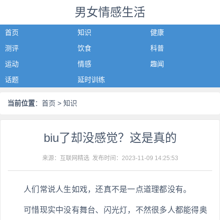
男女情感生活
首页
知识
健康
测评
饮食
科普
运动
情感
趣闻
话题
延时训练
当前位置
：
首页
> 知识
biu了却没感觉？这是真的
来源：互联网精选 发布时间：
2023-11-09 14:25:53
人们常说人生如戏，还真不是一点道理都没有。
可惜现实中没有舞台、闪光灯，不然很多人都能得奥