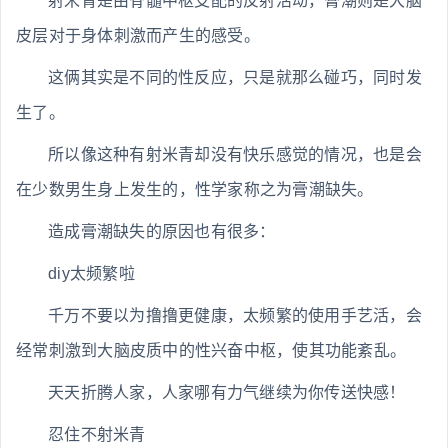
射米青是由脊髓中枢支配的反射活动，膏潮则是大脑
皮层对于身体刺激而产生的感受。
这俩其实是不同的性反应，只是就那么碰巧，同时发
生了。
所以像这种有射米青却没有快乐感觉的情况，也是会
在少数男生身上发生的，性学家称之为膏潮缺失。
造成膏潮缺失的原因也有很多：
diy太频繁啦
千万不要以为撸撸更健康，太频繁的使用手艺活，会
经常刺激到大脑皮质中的性兴奋中枢，使其功能紊乱。
天天折腾人家，人家哪有力气继续为你传送快感！
忍住不射米青