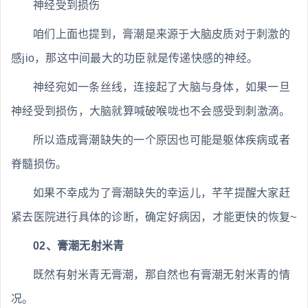
神经受到损伤
咱们上面也提到，膏潮是来源于大脑皮质对于刺激的
感jio，那这中间最大的功臣就是传递快感的神经。
神经宛如一条丝线，连接起了大脑与身体，如果一旦
神经受到损伤，大脑就算喊破喉咙也不会感受到刺激滴。
所以造成膏潮缺失的一个原因也可能是躯体疾病或者
脊髓损伤。
如果不幸成为了膏潮缺失的幸运儿，芊芊提醒大家赶
紧去医院进行具体的诊断，确定好病因，才能更快的恢复~
02、膏潮无射米青
既然有射米青无膏潮，那自然也有膏潮无射米青的情
况。