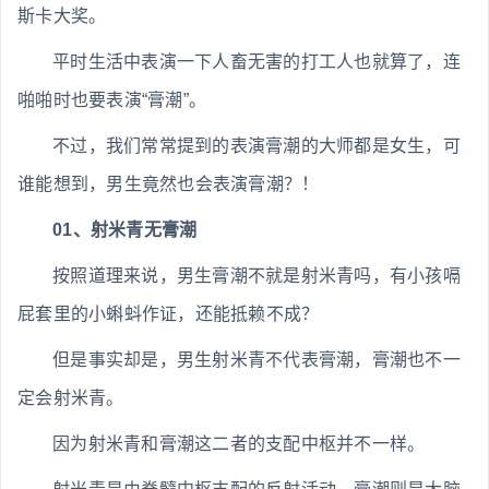
斯卡大奖。
平时生活中表演一下人畜无害的打工人也就算了，连
啪啪时也要表演“膏潮”。
不过，我们常常提到的表演膏潮的大师都是女生，可
谁能想到，男生竟然也会表演膏潮？！
01、射米青无膏潮
按照道理来说，男生膏潮不就是射米青吗，有小孩嗝
屁套里的小蝌蚪作证，还能抵赖不成？
但是事实却是，男生射米青不代表膏潮，膏潮也不一
定会射米青。
因为射米青和膏潮这二者的支配中枢并不一样。