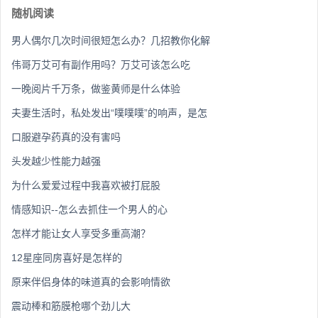
随机阅读
男人偶尔几次时间很短怎么办？几招教你化解
伟哥万艾可有副作用吗？万艾可该怎么吃
一晚阅片千万条，做鉴黄师是什么体验
夫妻生活时，私处发出“噗噗噗”的响声，是怎
口服避孕药真的没有害吗
头发越少性能力越强
为什么爱爱过程中我喜欢被打屁股
情感知识--怎么去抓住一个男人的心
怎样才能让女人享受多重高潮？
12星座同房喜好是怎样的
原来伴侣身体的味道真的会影响情欲
震动棒和筋膜枪哪个劲儿大