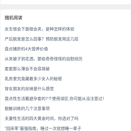
随机阅读
女生很会下面很会夹，是种怎样的体验
产后脱发是怎么回事？预防脱发用这几招
盘点猪肝的4大营养价值
从夹被子到花洒，那些奇奇怪怪的自慰经历
套套那么薄会不会容易破
乳房里究竟藏着多少女人的秘密
穿女朋友的丝袜是什么感觉
盘点性生活戴避孕套的7个使用误区,你可能从没注意过！
脱敏训练的几个注意事项
夫妻性生活的四大黄金时间，你选对了吗
“回床率”最强指南，睡过一次就想睡一辈子