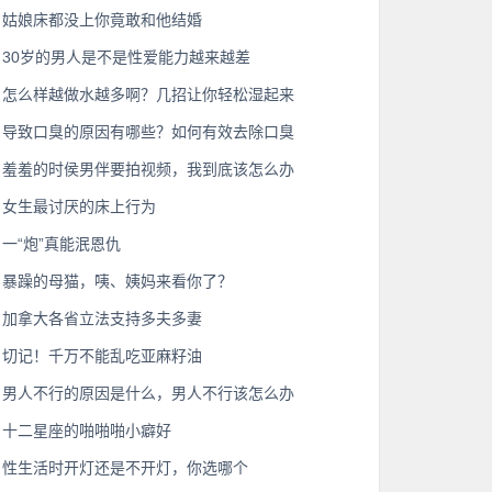
姑娘床都没上你竟敢和他结婚
30岁的男人是不是性爱能力越来越差
怎么样越做水越多啊？几招让你轻松湿起来
导致口臭的原因有哪些？如何有效去除口臭
羞羞的时侯男伴要拍视频，我到底该怎么办
女生最讨厌的床上行为
一“炮”真能泯恩仇
暴躁的母猫，咦、姨妈来看你了？
加拿大各省立法支持多夫多妻
切记！千万不能乱吃亚麻籽油
男人不行的原因是什么，男人不行该怎么办
十二星座的啪啪啪小癖好
性生活时开灯还是不开灯，你选哪个