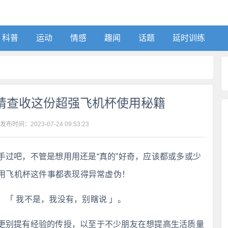
科普
运动
情感
趣闻
话题
延时训练
请查收这份超强飞机杯使用秘籍
 发布时间：
2023-07-24 09:53:23
手过吧，不管是想用用还是“真的”好奇，应该都或多或少
用飞机杯这件事都表现得异常虚伪！
「 我不是，我没有，别瞎说 」。
更别提有经验的传授，以至于不少朋友在想提高生活质量