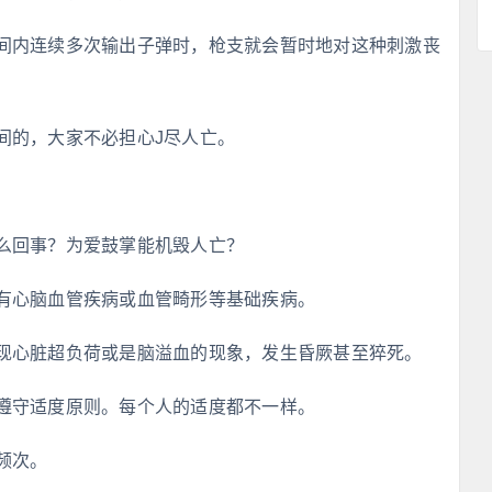
间内连续多次输出子弹时，枪支就会暂时地对这种刺激丧
间的，大家不必担心J尽人亡。
么回事？为爱鼓掌能机毁人亡？
有心脑血管疾病或血管畸形等基础疾病。
现心脏超负荷或是脑溢血的现象，发生昏厥甚至猝死。
遵守适度原则。每个人的适度都不一样。
频次。