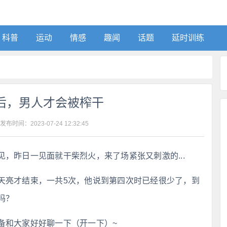
科普
运动
情感
趣闻
话题
延时训练
后，男人才会被榨干
 发布时间：
2023-07-24 12:32:45
，昨日一见面就干柴烈火，来了场紧张又刺激的...
天亮才结束，一共5次，他说到第四次时已经很少了，到
吗？
备和大家好好聊一下（开一下）~