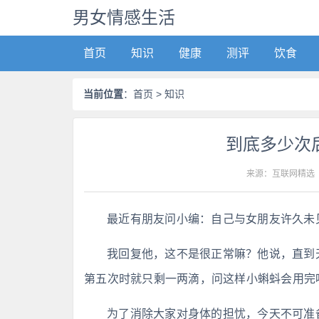
男女情感生活
首页
知识
健康
测评
饮食
当前位置
：
首页
> 知识
到底多少次
来源：互联网精选
最近有朋友问小编：自己与女朋友许久未见
我回复他，这不是很正常嘛？他说，直到
第五次时就只剩一两滴，问这样小蝌蚪会用完
为了消除大家对身体的担忧，今天不可准