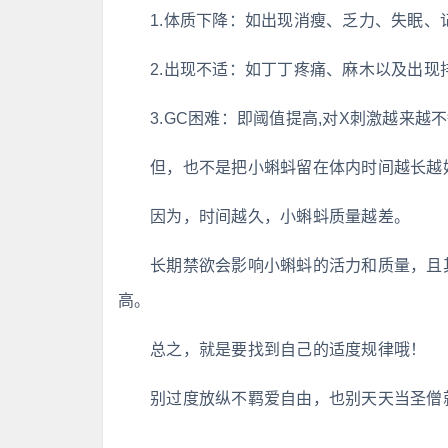
1.体质下降：如出现消瘦、乏力、失眠、
2.出现不适：如丁丁疼痛、麻木以及出现
3.GC困难：即阈值提高,对X刺激越来越
但，也不是把小蝌蚪留在体内时间越长越
因为，时间越久，小蝌蚪质量越差。
长期禁欲会影响小蝌蚪的活力和质量，且
高。
总之，就是要找到自己的适度规律哦！
别过度放纵不羁爱自由，也别天天当圣僧