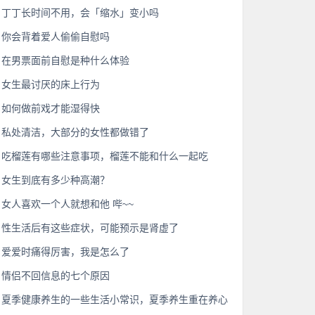
丁丁长时间不用，会「缩水」变小吗
你会背着爱人偷偷自慰吗
在男票面前自慰是种什么体验
女生最讨厌的床上行为
如何做前戏才能湿得快
私处清洁，大部分的女性都做错了
吃榴莲有哪些注意事项，榴莲不能和什么一起吃
女生到底有多少种高潮？
女人喜欢一个人就想和他 哔~~
性生活后有这些症状，可能预示是肾虚了
爱爱时痛得厉害，我是怎么了
情侣不回信息的七个原因
夏季健康养生的一些生活小常识，夏季养生重在养心