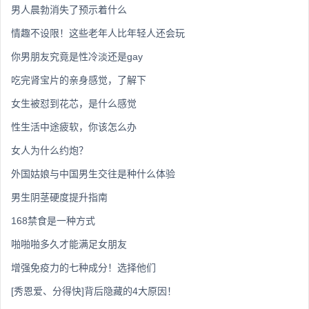
男人晨勃消失了预示着什么
情趣不设限！这些老年人比年轻人还会玩
你男朋友究竟是性冷淡还是gay
吃完肾宝片的亲身感觉，了解下
女生被怼到花芯，是什么感觉
性生活中途疲软，你该怎么办
女人为什么约炮？
外国姑娘与中国男生交往是种什么体验
男生阴茎硬度提升指南
168禁食是一种方式
啪啪啪多久才能满足女朋友
增强免疫力的七种成分！选择他们
[秀恩爱、分得快]背后隐藏的4大原因！