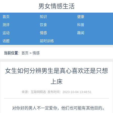
男女情感生活
首页
知识
健康
测评
饮食
科普
运动
情感
趣闻
话题
延时训练
当前位置
：
首页
> 情感
女生如何分辨男生是真心喜欢还是只想
上床
来源：互联网精选 发布时间：
2023-10-04 13:48:51
对你好的男人不一定爱你，他们也可能有其他目的。