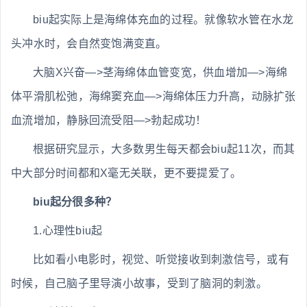
biu起实际上是海绵体充血的过程。就像软水管在水龙
头冲水时，会自然变饱满变直。
大脑X兴奋—>茎海绵体血管变宽，供血增加—>海绵
体平滑肌松弛，海绵窦充血—>海绵体压力升高，动脉扩张
血流增加，静脉回流受阻—>勃起成功！
根据研究显示，大多数男生每天都会biu起11次，而其
中大部分时间都和X毫无关联，更不要提爱了。
biu起分很多种？
1.心理性biu起
比如看小电影时，视觉、听觉接收到刺激信号，或有
时候，自己脑子里导演小故事，受到了脑洞的刺激。