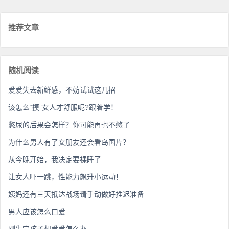
推荐文章
随机阅读
爱爱失去新鲜感，不妨试试这几招
该怎么“摸”女人才舒服呢?跟着学！
憋尿的后果会怎样？你可能再也不憋了
为什么男人有了女朋友还会看岛国片？
从今晚开始，我决定要裸睡了
让女人吓一跳，性能力飙升小运动！
姨妈还有三天抵达战场请手动做好推迟准备
男人应该怎么口爱