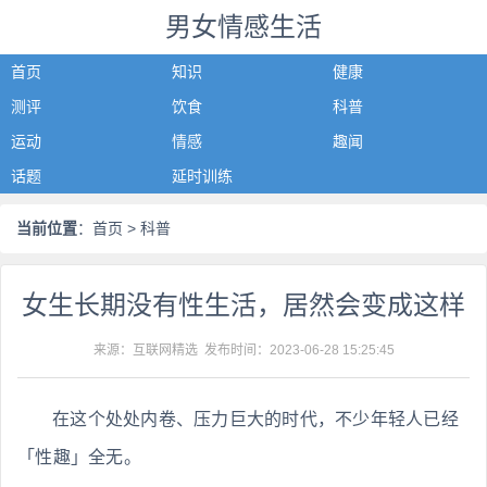
男女情感生活
首页
知识
健康
测评
饮食
科普
运动
情感
趣闻
话题
延时训练
当前位置
：
首页
> 科普
女生长期没有性生活，居然会变成这样
来源：互联网精选 发布时间：
2023-06-28 15:25:45
在这个处处内卷、压力巨大的时代，不少年轻人已经
「性趣」全无。