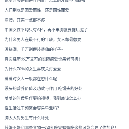
跑步时膝盖痛是咋回事？怎么跑才能不伤膝盖
人们到底是因爱而性，还是因性而爱
滴蜡，其实一点都不疼...
中国女性平均只有A杯，再不丰胸就要拖后腿了
为什么男人在最不行的年龄，女人却最想要
没糕潮，千万别假装很嗨的样子~
真实经历:吃万艾可的实际感受惊呆老司机！
为什么70%的女生喜欢关灯爱爱
爱爱时女人一般都在想什么呢
馒头的营养价值及功效与作用 吃馒头的好处
羞羞的时侯男伴要拍视频，我到底该怎么办
性生活过于频繁会容易早泄吗？
胸太大对男生有什么坏处
螃蟹不能和哪些食物一起吃 吃完螃蟹吃这些可能会要了你的命！