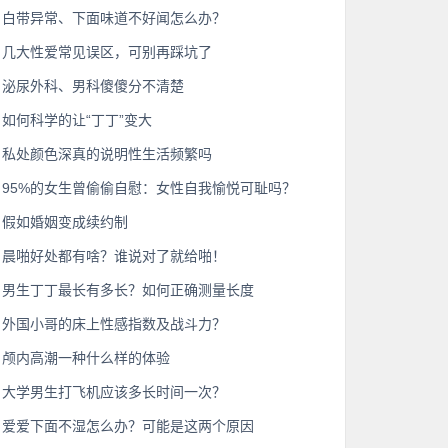
白带异常、下面味道不好闻怎么办？
几大性爱常见误区，可别再踩坑了
泌尿外科、男科傻傻分不清楚
如何科学的让“丁丁”变大
私处颜色深真的说明性生活频繁吗
95%的女生曾偷偷自慰：女性自我愉悦可耻吗？
假如婚姻变成续约制
晨啪好处都有啥？谁说对了就给啪！
男生丁丁最长有多长？如何正确测量长度
外国小哥的床上性感指数及战斗力？
颅内高潮一种什么样的体验
大学男生打飞机应该多长时间一次？
爱爱下面不湿怎么办？可能是这两个原因