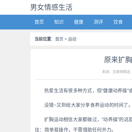
男女情感生活
首页
知识
健康
测评
饮食
当前位置
：
首页
> 运动
原来扩
来源：互联网精选
热爱生活有很多种方式，但“健康动养操”
没错~又到给大家分享食养运动的时间了。
扩胸运动相信大家都做过，“动养操”的
往：简单易操作，不需借助任何外力。