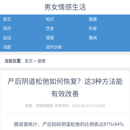
男女情感生活
首页
知识
健康
测评
饮食
科普
运动
情感
趣闻
话题
延时训练
当前位置
：
首页
> 健康
产后阴道松弛如何恢复？这3种方法能
有效改善
来源：互联网精选 发布时间：
2023-03-23 13:23:00
据调查统计，产后妈妈阴道松弛的比例高达87%!44%