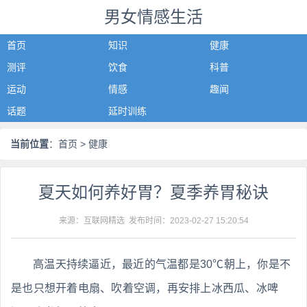
男女情感生活
首页
知识
健康
测评
饮食
科普
运动
情感
趣闻
话题
延时训练
当前位置
：
首页
> 健康
夏天如何养好胃？夏季养胃秘诀
来源：互联网精选 发布时间：
2023-02-27 15:20:54
高温天持续逼近，最近的气温都是30℃朝上，你是不
是也只想开着电扇、吹着空调，再安排上冰西瓜、冰啤