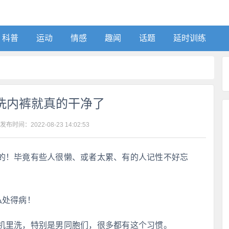
科普
运动
情感
趣闻
话题
延时训练
洗内裤就真的干净了
 发布时间：
2022-08-23 14:02:53
的！毕竟有些人很懒、或者太累、有的人记性不好忘
私处得病！
机里洗，特别是男同胞们，很多都有这个习惯。