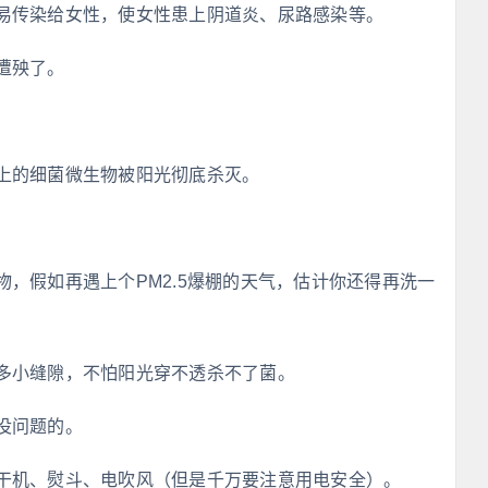
易传染给女性，使女性患上阴道炎、尿路感染等。
遭殃了。
上的细菌微生物被阳光彻底杀灭。
，假如再遇上个PM2.5爆棚的天气，估计你还得再洗一
多小缝隙，不怕阳光穿不透杀不了菌。
没问题的。
干机、熨斗、电吹风（但是千万要注意用电安全）。