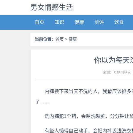
男女情感生活
首页
知识
健康
测评
饮食
当前位置
：
首页
> 健康
你以为每天
来源：互联网精选
内裤换下来当天不洗的人，我猜应该挺多
了……
洗内裤犯1个错，会越洗越脏，分分钟让
有些人懒得自己动手，会把内裤丢进洗衣