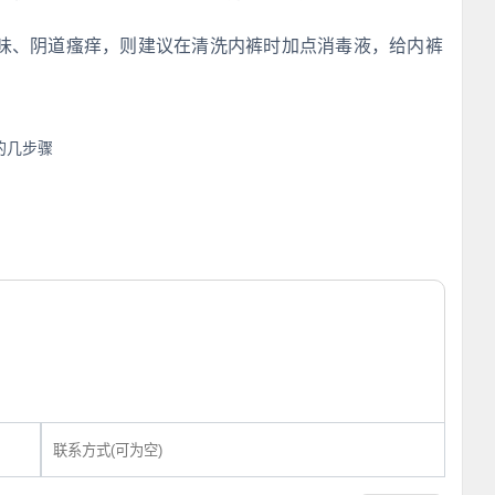
味、阴道瘙痒，则建议在清洗内裤时加点消毒液，给内裤
的几步骤