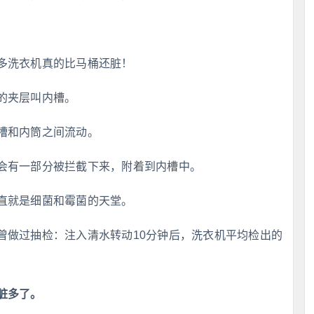
多洗衣机真的比马桶还脏！
的夹层叫内槽。
槽和内筒之间流动。
会有一部分被拦截下来，附着到内槽中。
直就是细菌和霉菌的天堂。
曾做过抽检：注入清水转动10分钟后，洗衣机平均检出的
脏多了。