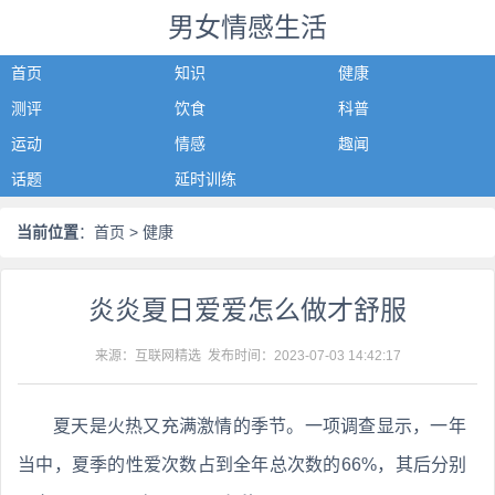
男女情感生活
首页
知识
健康
测评
饮食
科普
运动
情感
趣闻
话题
延时训练
当前位置
：
首页
> 健康
炎炎夏日爱爱怎么做才舒服
来源：互联网精选 发布时间：
2023-07-03 14:42:17
夏天是火热又充满激情的季节。一项调查显示，一年
当中，夏季的性爱次数占到全年总次数的66%，其后分别