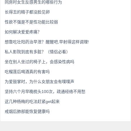
同房时女生反感男生的哪些行为
长得丑的精子都没脸见卵
性欲不强是不是性功能比较弱
如何解决爱爱疼痛？
想靠吃壮阳药治早泄？醒醒吧,早射得这样调理!
私人影院到底有多脏？（情侣必看）
坐在别人坐过的椅子上，会感染性病吗
吃榴莲后喝酒真的有害吗
为爱鼓掌时，为什么女朋友会有噗噗声
坚持六个月早晚梳头100次，疏通经络不用愁
这几种杨梅的吃法赶紧get起来
戒烟后肺部能恢复健康吗