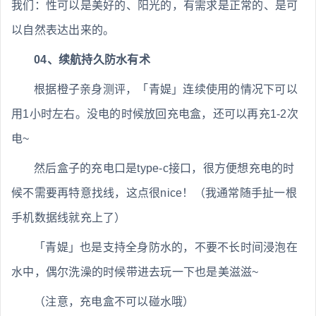
我们：性可以是美好的、阳光的，有需求是正常的、是可
以自然表达出来的。
04、续航持久防水有术
根据橙子亲身测评，「青媞」连续使用的情况下可以
用1小时左右。没电的时候放回充电盒，还可以再充1-2次
电~
然后盒子的充电口是type-c接口，很方便想充电的时
候不需要再特意找线，这点很nice！（我通常随手扯一根
手机数据线就充上了）
「青媞」也是支持全身防水的，不要不长时间浸泡在
水中，偶尔洗澡的时候带进去玩一下也是美滋滋~
（注意，充电盒不可以碰水哦）