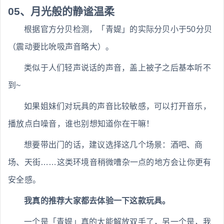
05、月光般的静谧温柔
根据官方分贝检测，「青媞」的实际分贝小于50分贝
（震动要比吮吸声音略大）。
类似于人们轻声说话的声音，盖上被子之后基本听不
到~
如果姐妹们对玩具的声音比较敏感，可以打开音乐，
播放点白噪音，谁也别想知道你在干嘛！
想要带出门的话，建议选择这几个场景：酒吧、商
场、天街……这类环境音稍微嘈杂一点的地方会让你更有
安全感。
我真的推荐大家都去体验一下这款玩具。
一个是「青媞」真的太能解放双手了，另一个是，我