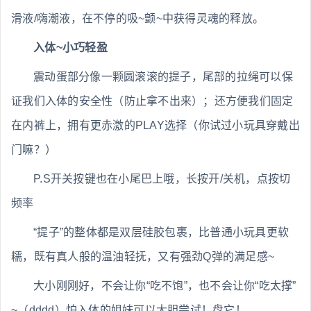
滑液/嗨潮液，在不停的吸~颤~中获得灵魂的释放。
入体~小巧轻盈
震动蛋部分像一颗圆滚滚的提子，尾部的拉绳可以保
证我们入体的安全性（防止拿不出来）；还方便我们固定
在内裤上，拥有更赤激的PLAY选择（你试过小玩具穿戴出
门嘛？）
P.S开关按键也在小尾巴上哦，长按开/关机，点按切
频率
“提子”的整体都是双层硅胶包裹，比普通小玩具更软
糯，既有真人般的温油轻抚，又有强劲Q弹的满足感~
大小刚刚好，不会让你“吃不饱”，也不会让你“吃太撑”
~（dddd）怕入体的姐妹可以大胆尝试！盘它！