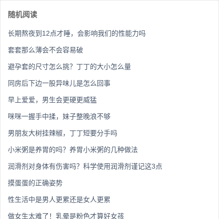
随机阅读
长期熬夜到12点才睡，会影响我们的性能力吗
套套那么薄会不会容易破
避孕套的尺寸怎么挑？丁丁的大小怎么量
同房后下边一股异味儿是怎么回事
早上爱爱，男生会更硬更威猛
咪咪一握手中揉，妹子整晚浪不够
男朋友大树挂辣椒，丁丁短要分手吗
小米粥是养胃的吗？养胃小米粥的几种做法
润滑剂对身体有伤害吗？科学使用润滑剂谨记这3点
摸蛋蛋的正确姿势
性生活中是男人更累还是女人更累
做女生太难了！乳晕是粉色才算好女孩