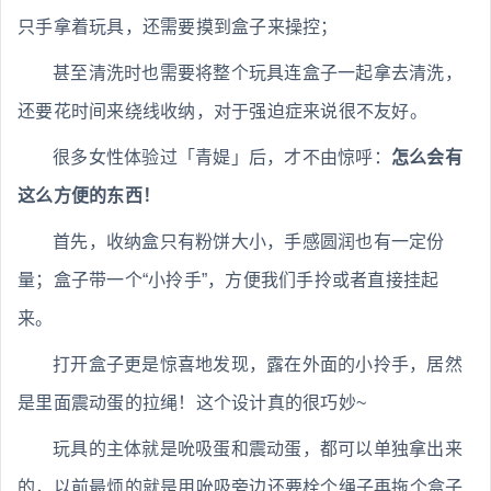
只手拿着玩具，还需要摸到盒子来操控；
甚至清洗时也需要将整个玩具连盒子一起拿去清洗，
还要花时间来绕线收纳，对于强迫症来说很不友好。
很多女性体验过「青媞」后，才不由惊呼：
怎么会有
这么方便的东西！
首先，收纳盒只有粉饼大小，手感圆润也有一定份
量；盒子带一个“小拎手”，方便我们手拎或者直接挂起
来。
打开盒子更是惊喜地发现，露在外面的小拎手，居然
是里面震动蛋的拉绳！这个设计真的很巧妙~
玩具的主体就是吮吸蛋和震动蛋，都可以单独拿出来
的，以前最烦的就是用吮吸旁边还要栓个绳子再拖个盒子