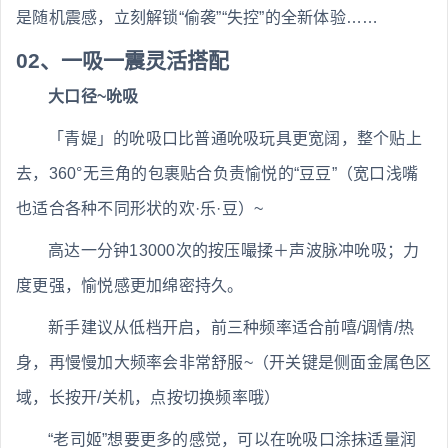
是随机震感，立刻解锁“偷袭”“失控”的全新体验……
02、一吸一震灵活搭配
大口径~吮吸
「青媞」的吮吸口比普通吮吸玩具更宽阔，整个贴上
去，360°无亖角的包裹贴合负责愉悦的“豆豆”（宽口浅嘴
也适合各种不同形状的欢·乐·豆）~
高达一分钟13000次的按压嘬揉＋声波脉冲吮吸；力
度更强，愉悦感更加绵密持久。
新手建议从低档开启，前三种频率适合前嘻/调情/热
身，再慢慢加大频率会非常舒服~（开关键是侧面金属色区
域，长按开/关机，点按切换频率哦）
“老司姬”想要更多的感觉，可以在吮吸口涂抹适量润