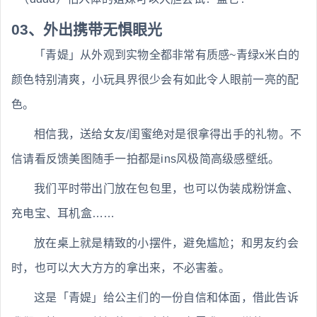
03、外出携带无惧眼光
「青媞」从外观到实物全都非常有质感~青绿x米白的
颜色特别清爽，小玩具界很少会有如此令人眼前一亮的配
色。
相信我，送给女友/闺蜜绝对是很拿得出手的礼物。不
信请看反馈美图随手一拍都是ins风极简高级感壁纸。
我们平时带出门放在包包里，也可以伪装成粉饼盒、
充电宝、耳机盒……
放在桌上就是精致的小摆件，避免尴尬；和男友约会
时，也可以大大方方的拿出来，不必害羞。
这是「青媞」给公主们的一份自信和体面，借此告诉