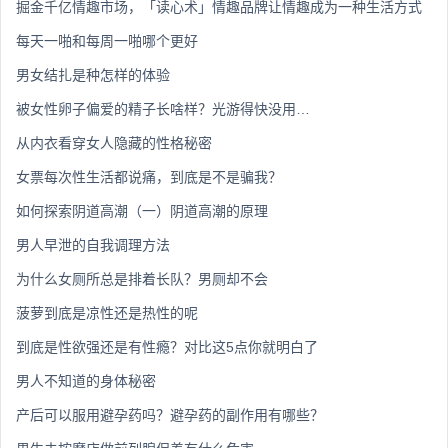
掘金千亿情趣市场，「读心术」情趣品牌让情趣成为一种生活方式
每天一啪和每周一啪哪个更好
男女结扎是种怎样的体验
被女性卵子偏爱的精子长啥样？光游得快没用…
从内衣看穿女人隐藏的性格秘密
女票每次性生活都说痛，到底是不是骗我？
如何探索阴道高潮（一）阴道高潮的原理
男人早泄的自我调理方法
为什么女厕所总是排着长队？男厕却不会
菠萝到底是凉性还是热性的呢
到底是性欲强还是有性瘾？对比这5点你就明白了
男人不知道的身体秘密
产后可以服用避孕药吗？避孕药的副作用有哪些？