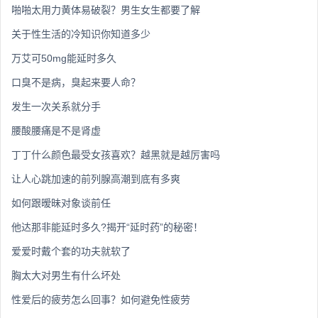
啪啪太用力黄体易破裂？男生女生都要了解
关于性生活的冷知识你知道多少
万艾可50mg能延时多久
口臭不是病，臭起来要人命？
发生一次关系就分手
腰酸腰痛是不是肾虚
丁丁什么颜色最受女孩喜欢？越黑就是越厉害吗
让人心跳加速的前列腺高潮到底有多爽
如何跟暧昧对象谈前任
他达那非能延时多久?揭开“延时药”的秘密！
爱爱时戴个套的功夫就软了
胸太大对男生有什么坏处
性爱后的疲劳怎么回事？如何避免性疲劳