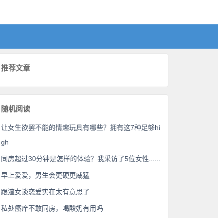
推荐文章
随机阅读
让女生欲罢不能的情趣玩具有哪些？拥有这7种足够hi
gh
同房超过30分钟是怎样的体验？我采访了5位女性......
早上爱爱，男生会更硬更威猛
跟渣女谈恋爱实在太有意思了
私处瘙痒不敢同房，喝酸奶有用吗