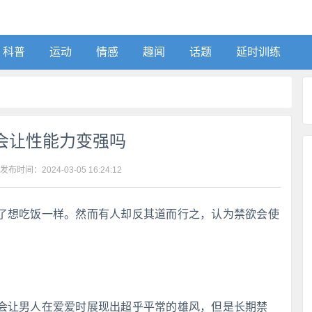
科普
运动
情感
趣闻
话题
延时训练
会让性能力变强吗
 发布时间：
2024-03-05 16:24:12
了想吃饭一样。然而有人却反其道而行之，认为禁欲会使
会让男人在爱爱时展现出超乎平常的雄风，但是长期禁