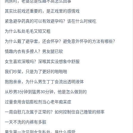
同房时，老婆总是性趣不高怎么回事
其实比前戏还重要的，是正戏里的感情戏
紧急避孕药真的可以有效避孕吗？该在什么时候吃
为什么私处毛毛又短又粗
为什么戴了避孕套，还会怀孕？避免意外怀孕的方法有哪些？
情趣内衣有多撩人？男友腿已软
女生喜欢深喉吗？深喉其实没想象中舒服
我们吵架，只是为了更好的啪啪啪
抱抱亲亲，为什么男生丁丁会流出透明液体
从秒男3分钟到猛男30分钟，他是怎么做到的
过量食用含铝膨松剂当心老年痴呆症
一周自慰几次属于正常的？如何控制住自己撸管的频率
一天不洗的内裤有多脏
男生第一次见到女生私处，是什么感受