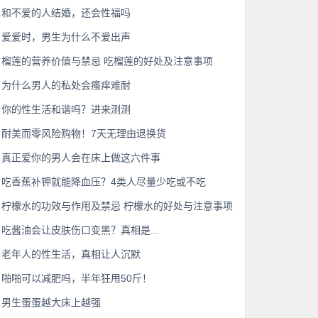
和不爱的人结婚，还会性福吗
爱爱时，男生为什么不爱出声
榴莲的营养价值与禁忌 吃榴莲的好处及注意事项
为什么男人的私处会瘙痒难耐
你的性生活和谐吗？进来测测
耐美而零风险购物！7天无理由退换货
真正爱你的男人会在床上做这六件事
吃香蕉补钾就能降血压？4类人尽量少吃或不吃
柠檬水的功效与作用及禁忌 柠檬水的好处与注意事项
吃酱油会让皮肤伤口变黑？真相是...
老年人的性生活，真相让人沉默
啪啪可以减肥吗，半年狂甩50斤！
男生蛋蛋越大床上越强