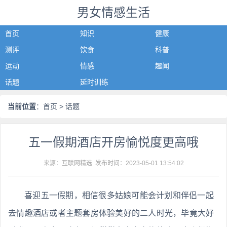
男女情感生活
首页
知识
健康
测评
饮食
科普
运动
情感
趣闻
话题
延时训练
当前位置
：
首页
> 话题
五一假期酒店开房愉悦度更高哦
来源：互联网精选 发布时间：
2023-05-01 13:54:02
喜迎五一假期，相信很多姑娘可能会计划和伴侣一起
去情趣酒店或者主题套房体验美好的二人时光，毕竟大好