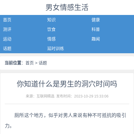
男女情感生活
首页
知识
健康
测评
饮食
科普
运动
情感
趣闻
话题
延时训练
当前位置
：
首页
> 话题
你知道什么是男生的洞穴时间吗
来源：互联网精选 发布时间：
2023-10-29 15:33:06
厕所这个地方，似乎对男人来说有种不可抵抗的吸引
力。