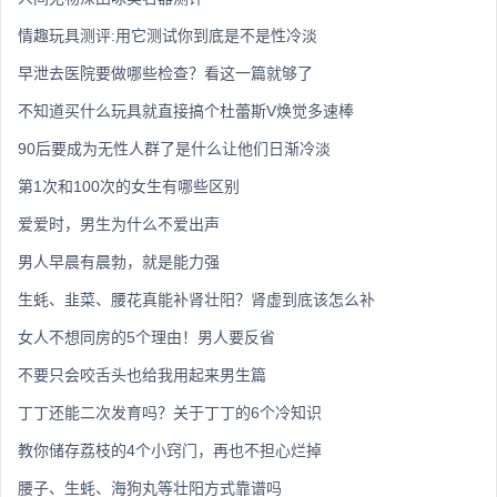
情趣玩具测评:用它测试你到底是不是性冷淡
早泄去医院要做哪些检查？看这一篇就够了
不知道买什么玩具就直接搞个杜蕾斯V焕觉多速棒
90后要成为无性人群了是什么让他们日渐冷淡
第1次和100次的女生有哪些区别
爱爱时，男生为什么不爱出声
男人早晨有晨勃，就是能力强
生蚝、韭菜、腰花真能补肾壮阳？肾虚到底该怎么补
女人不想同房的5个理由！男人要反省
不要只会咬舌头也给我用起来男生篇
丁丁还能二次发育吗？关于丁丁的6个冷知识
教你储存荔枝的4个小窍门，再也不担心烂掉
腰子、生蚝、海狗丸等壮阳方式靠谱吗