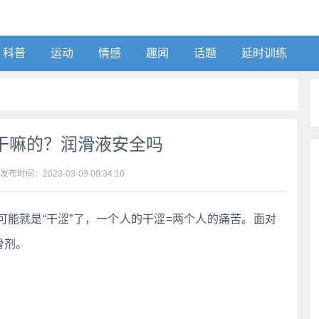
科普
运动
情感
趣闻
话题
延时训练
干嘛的？润滑液安全吗
 发布时间：
2023-03-09 09:34:10
能就是“干涩”了，一个人的干涩=两个人的痛苦。面对
滑剂。