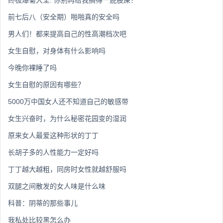
终极爆菊大全: 你别再给我搞得一屁股屎！
前七后八（安全期）啪啪真的安全吗
男人们！都来提高自己的性高潮档次吧
女生自慰，对身体有什么影响吗
今晚你裸睡了吗
女生自慰的原因有哪些？
5000万中国女人还不知道自己的敏感带
女生兴奋时，为什么秘密花园变的湿润
原来女人最爱这种形状的丁丁
长胡子多的人性能力一定好吗
丁丁越大越粗，同房时女性就越舒服吗
双腿之间散发的女人味是什么味
科普：阴蒂的那些事儿
我私处比较黑怎么办