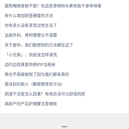
面色晦暗食欲不振？吃这些食物和水果有助于身体排毒
有什么增加阴茎硬度的方法
你有多久没有享受过性生活了
泌尿外科、男科傻傻分不清楚
关于避孕，我们能想到的方法都在这了
「小兄弟」，到底该怎样清洗
边约边找真爱你把约P当相亲
再也不用装愉悦了因为我们都来真的
我冰封的欲火（解密男性性冷淡）
阴道干涩是怎么回事？有啥办法可以舒适同房
高龄产妇产后护理要注意哪些