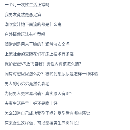
一个月一次性生活正常吗
我男友竟然是恋足癖
潮吹蜜汁她下面流的都是什么鬼
户外情趣玩法有推荐吗
润滑剂是用来干嘛的？润滑液安全吗
上流社会的交际花们在床上技术有多强
保护蛋蛋VS放飞自我？男性内裤该怎么选？
同房时想尿尿怎么办？被啪到想尿尿是怎样一种体验
男人的小弟弟竟然会衰老
为何男人更容易出轨？真实原因有3个
夫妻生活是早上好还是晚上好
怎么知道自己成功受孕了呢？受孕后有哪些感觉
原来女生这样做，可以掌控男生同房时长！