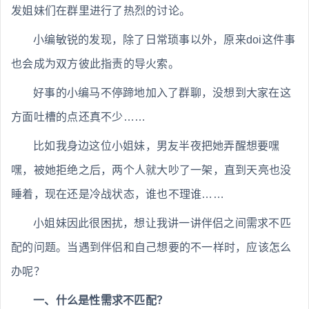
发姐妹们在群里进行了热烈的讨论。
小编敏锐的发现，除了日常琐事以外，原来doi这件事
也会成为双方彼此指责的导火索。
好事的小编马不停蹄地加入了群聊，没想到大家在这
方面吐槽的点还真不少……
比如我身边这位小姐妹，男友半夜把她弄醒想要嘿
嘿，被她拒绝之后，两个人就大吵了一架，直到天亮也没
睡着，现在还是冷战状态，谁也不理谁……
小姐妹因此很困扰，想让我讲一讲伴侣之间需求不匹
配的问题。当遇到伴侣和自己想要的不一样时，应该怎么
办呢？
一、什么是性需求不匹配？