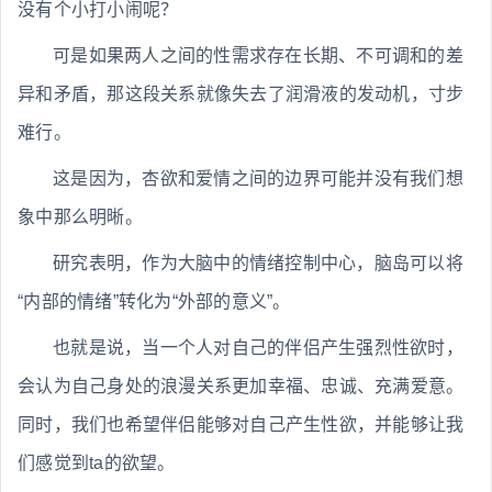
没有个小打小闹呢？
可是如果两人之间的性需求存在长期、不可调和的差
异和矛盾，那这段关系就像失去了润滑液的发动机，寸步
难行。
这是因为，杏欲和爱情之间的边界可能并没有我们想
象中那么明晰。
研究表明，作为大脑中的情绪控制中心，脑岛可以将
“内部的情绪”转化为“外部的意义”。
也就是说，当一个人对自己的伴侣产生强烈性欲时，
会认为自己身处的浪漫关系更加幸福、忠诚、充满爱意。
同时，我们也希望伴侣能够对自己产生性欲，并能够让我
们感觉到ta的欲望。