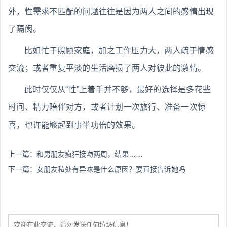
外，性需求不匹配的问题往往是因为两人之间的感情出现
了隔阂。
比如忙于照顾家庭，加之工作压力大，两人疏于情感
交流；或者重复平淡的生活磨损了两人对彼此的激情。
此时仅仅从“性”上着手并不够，最好的选择是多花些
时间、精力陪伴对方，或者计划一次旅行、准备一次惊
喜，也许能够起到事半功倍的效果。
上一篇：
和男朋友疯狂接吻两周，结果……
下一篇：
女朋友私处有异味是什么原因？要直接告诉她吗