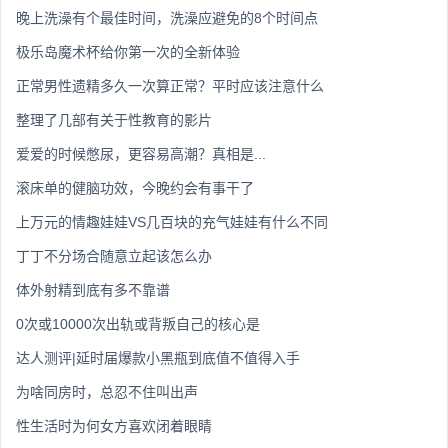
晚上洗澡有个最佳时间，洗澡应避免的8个时间点
极乐岛魔术杯给你第一次的全新体验
正常男性遗精多久一次算正常？平时应该注意什么
整理了几部有关于性教育的影片
爱爱的时候憋尿，更容易高潮？真相是...
滚床单的健脑功效，今晚约会有事干了
上万元的情趣娃娃VS几百块的充气娃娃有什么不同
丁丁不分场合随意立起该怎么办
体外射精到底有多不靠谱
0次或10000次出轨或背叛自己的核心是
达人测评|延时届爆款小黑瓶到底值不值得入手
为啥同房时，总忍不住叫出声
性生活时为何女方喜欢闭着眼睛