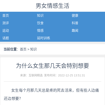
男女情感生活
首页
知识
健康
测评
饮食
科普
运动
情感
趣闻
话题
延时训练
当前位置
：
首页
> 知识
为什么女生那几天会特别想要
来源：互联网精选 发布时间：
2022-12-25 13:51:31
女生每个月那几天总是疼的死去活来，但有些人边痛
还边想要？