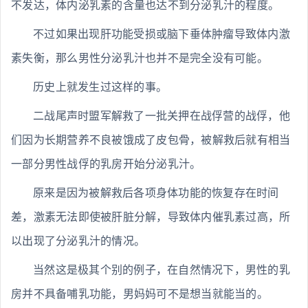
不发达，体内泌乳素的含量也达不到分泌乳汁的程度。
不过如果出现肝功能受损或脑下垂体肿瘤导致体内激
素失衡，那么男性分泌乳汁也并不是完全没有可能。
历史上就发生过这样的事。
二战尾声时盟军解救了一批关押在战俘营的战俘，他
们因为长期营养不良被饿成了皮包骨，被解救后就有相当
一部分男性战俘的乳房开始分泌乳汁。
原来是因为被解救后各项身体功能的恢复存在时间
差，激素无法即使被肝脏分解，导致体内催乳素过高，所
以出现了分泌乳汁的情况。
当然这是极其个别的例子，在自然情况下，男性的乳
房并不具备哺乳功能，男妈妈可不是想当就能当的。