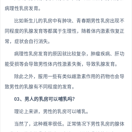
病理性乳房发育。
比如新生儿的乳房中有肿块、青春期男性乳房出现不
同程度的乳腺发育等都属于生理性，随着体内激素恢复正
常，症状会自行消失。
病理性乳房发育的原因就比较复杂，肿瘤疾病、肝功
能受损等会导致男性体内性激素失衡，导致乳腺发育。
除此之外，服用一些有类似雌激素作用的药物也会导
致男性的乳腺有不同程度的发育。
03、男人的乳房可以哺乳吗？
理论上来讲，男性的乳房可以哺乳。
当然了，这种概率很低。正常情况下男性乳房的腺体