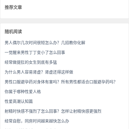
推荐文章
随机阅读
男人偶尔几次时间很短怎么办？几招教你化解
一觉醒来男性丁丁变小了怎么回事
经常做提肛的女生到底有多猛
为什么男人容易肾虚？肾虚还得这样做
男性口服避孕药对身体有害吗？所有男性都适合口服避孕药吗？
你属于哪种性爱人格
性爱高潮认知篇
射精时快感不强烈了怎么回事？怎样让射精快感更强烈
经常自慰，同房时间越来越快怎么办