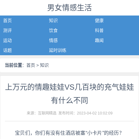
男女情感生活
首页
知识
健康
测评
饮食
科普
运动
情感
趣闻
话题
延时训练
当前位置
：
首页
> 知识
上万元的情趣娃娃VS几百块的充气娃娃
有什么不同
来源：互联网精选 发布时间：
2023-04-02 10:02:09
宝贝们，你们有没有住酒店被塞“小卡片”的经历？