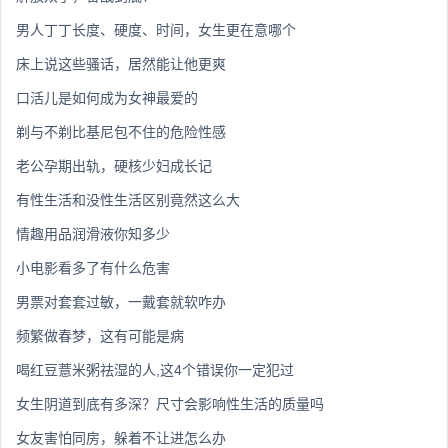
男人丁丁长度、硬度、时间，女生更在意哪个
床上说这些骚话，居然能让他更爽
口活儿是如何成为女神最爱的
剃与不剃比基尼包不住的危险性感
老公孕期出轨，硬核少妇成长记
有性生活和没性生活区别竟然这么大
情趣用品润滑液你知多少
小电影看多了有什么危害
男票对套套过敏，一戴套就软咋办
频繁做春梦，这有可能是病
喝红豆薏米粥祛湿的人,这4个错误你一定犯过
女生阴道到底有多深？尺寸会影响性生活的质量吗
女友害怕同房，躲着不让进怎么办