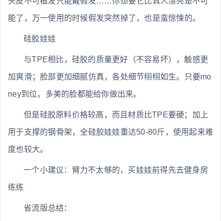
头皮不可植发只能戴假发……你想要它比真人漂亮是不可
能了，万一使用的时候假发突然掉了，也是蛮惊悚的。
硅胶娃娃
与TPE相比，硅胶的质量更好（不容易坏），触感更
加爽滑；脸部更加细腻仿真，各处细节栩栩如生。只要mo
ney到位，多美的脸都能给你做出来。
但是硅胶原料价格较高，而且材质比TPE要硬；加上
用于支撑的钢骨架，全硅胶娃娃重达50-80斤，使用起来难
度也较大。
一个小建议：臂力不太够的，买娃娃前得先去健身房
练练
省流版总结：