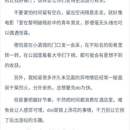
附近找好餐厅，这样会让你们变得更加游刃有余。
不要害怕时间留有空白，留出空闲随意走走，就好像
电影「爱在黎明破晓前中的青年男女，即便毫无头绪也可
以偶遇惊喜。
哪怕是在小酒馆的门口发一会呆，在不知名的街巷里
转一转，在公园里看看大爷们下棋，都可能会有意想不到
的收获。
另外，我知道很多许久未见面的异地情侣经常一碰面
就干柴烈火，分外亲热，总想要先do为快。
但是要把握好节奏，不然把时间都浪费在酒店里，难
免会让人感觉可惜，doi是锦上添花的事情，千万别让它抢
了玩出游玩的乐趣。