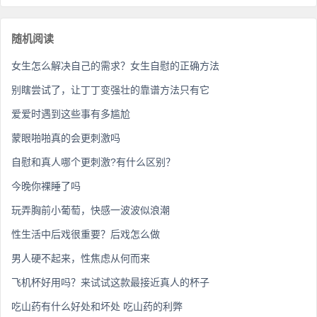
随机阅读
女生怎么解决自己的需求？女生自慰的正确方法
别瞎尝试了，让丁丁变强壮的靠谱方法只有它
爱爱时遇到这些事有多尴尬
蒙眼啪啪真的会更刺激吗
自慰和真人哪个更刺激?有什么区别？
今晚你裸睡了吗
玩弄胸前小葡萄，快感一波波似浪潮
性生活中后戏很重要？后戏怎么做
男人硬不起来，性焦虑从何而来
飞机杯好用吗？来试试这款最接近真人的杯子
吃山药有什么好处和坏处 吃山药的利弊