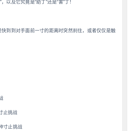
，以及它究竟是“助丁”还是“害”丁！
思是快到到对手面前一寸的距离时突然刹住，或者仅仅是触
战
寸止挑战
种寸止挑战