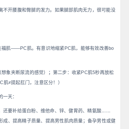
离不开腰腹和臀腿的发力。如果腿部肌肉无力，很可能没
性福肌——PC肌。有意识地缩紧PC肌，能够有效改善bo
（想象夹断尿流的感觉）；第二步：收紧PC肌5秒再放松
紧PC肌≠提起肛门，注意区分！）
的一天：
，还要补给蛋白粉、维他命、锌、健胃药、精氨酸……
形成、提高精子质量、提高男性肌肉质量；备孕男性或健