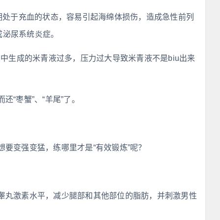
长期处于充血的状态，容易引起海绵体损伤，造成急性前列
成泌尿系统炎症。
囊中生成的米青液过多，压力过大导致米青液不是biu出来
“枣蟹”、“羊尾”了。
要变强变猛，练哪里才是“有效锻炼”呢？
睾丸激素水平，减少腿部和其他部位的脂肪，并刺激男性