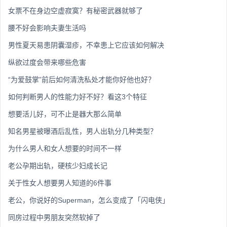
女票不在身边空虚寂寞？有秘密武器就够了
腰不好会影响夫妻生活吗
男性夏天易患阴囊湿疹，不幸患上它应该如何解决
纵欲过度会带来哪些危害
“为爱鼓掌”前后如何清洗私处才能你好他也好？
如何判断男人的性能力好不好？看这3个特征
想要活儿好，可不止是器大那么简单
知名男星被曝酒后乱性，男人出轨分几种类型？
为什么男人和女人想要的时间不一样
老公孕期出轨，硬核少妇成长记
关于性女人想要男人知道的6件事
老公，你说好的Superman，怎么变成了「闪电侠」
同房过程中男朋友突然软掉了