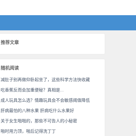
推荐文章
随机阅读
减肚子别再做仰卧起坐了，这些科学方法快收藏
吃香蕉反而会加重便秘？真相是...
成人玩具怎么选？情趣玩具会不会敏感阈值降低
肝病最怕的八种水果 肝病吃什么水果好
关于女生啪啪的，那些不可告人的小秘密
啪时用力顶，啪后记得洗丁丁