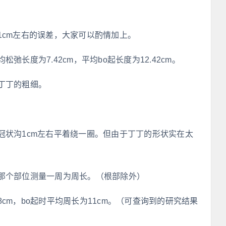
1cm左右的误差，大家可以酌情加上。
长度为7.42cm，平均bo起长度为12.42cm。
丁丁的粗细。
冠状沟1cm左右平着绕一圈。但由于丁丁的形状实在太
那个部位测量一周为周长。（根部除外）
cm，bo起时平均周长为11cm。（可查询到的研究结果