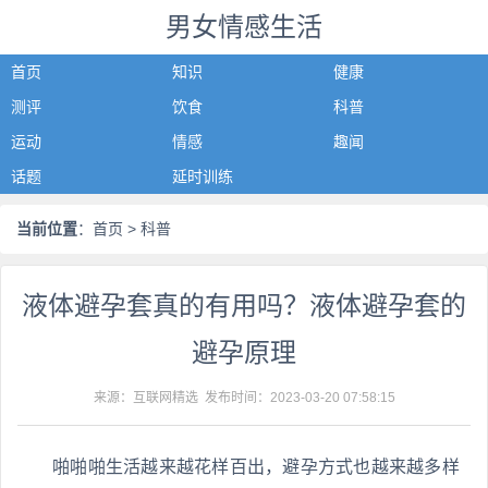
男女情感生活
首页
知识
健康
测评
饮食
科普
运动
情感
趣闻
话题
延时训练
当前位置
：
首页
> 科普
液体避孕套真的有用吗？液体避孕套的
避孕原理
来源：互联网精选 发布时间：
2023-03-20 07:58:15
啪啪啪生活越来越花样百出，避孕方式也越来越多样