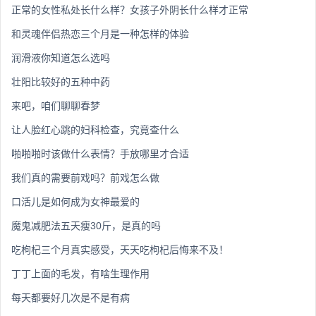
正常的女性私处长什么样？女孩子外阴长什么样才正常
和灵魂伴侣热恋三个月是一种怎样的体验
润滑液你知道怎么选吗
壮阳比较好的五种中药
来吧，咱们聊聊春梦
让人脸红心跳的妇科检查，究竟查什么
啪啪啪时该做什么表情？手放哪里才合适
我们真的需要前戏吗？前戏怎么做
口活儿是如何成为女神最爱的
魔鬼减肥法五天瘦30斤，是真的吗
吃枸杞三个月真实感受，天天吃枸杞后悔来不及！
丁丁上面的毛发，有啥生理作用
每天都要好几次是不是有病