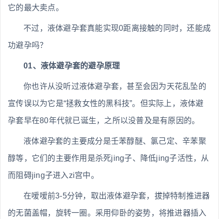
它的最大卖点。
不过，液体避孕套真能实现0距离接触的同时，还能成
功避孕吗？
01、液体避孕套的避孕原理
你也许从没听过液体避孕套，甚至会因为天花乱坠的
宣传误以为它是“拯救女性的黑科技”。但实际上，液体避
孕套早在80年代就已诞生，之所以没普及是有原因的。
液体避孕套的主要成分是壬苯醇醚、氯己定、辛苯聚
醇等，它们的主要作用是杀死jing子、降低jing子活性，从
而阻碍jing子进入zi宫中。
在嗳嗳前3-5分钟，取出液体避孕套，拔掉特制推进器
的无菌盖帽，旋转一圈。采用仰卧的姿势，将推进器插入