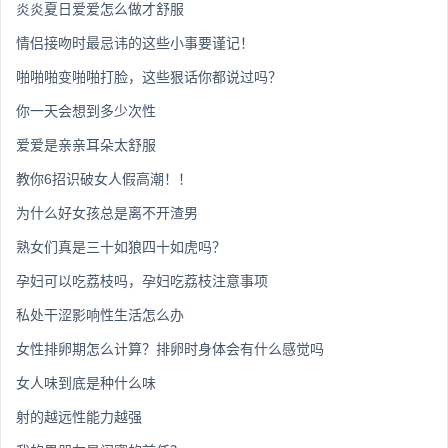
炎炎夏日爱爱怎么做才舒服
情侣接吻时最忌讳的这些小事要谨记！
啪啪啪变啪啪打脸，这些狠话你都说过吗？
你一天会想到多少次性
爱爱是亲亲耳朵太舒服
教你6招识破女人假高潮！！
为什么好女孩总是离不开渣男
熟女们真是三十如狼四十如虎吗？
孕妇可以吃荔枝吗，孕妇吃荔枝注意事项
私处干涩影响性生活怎么办
女性排卵期怎么计算？排卵时身体会有什么感觉吗
女人味到底是种什么味
射的越远性能力越强