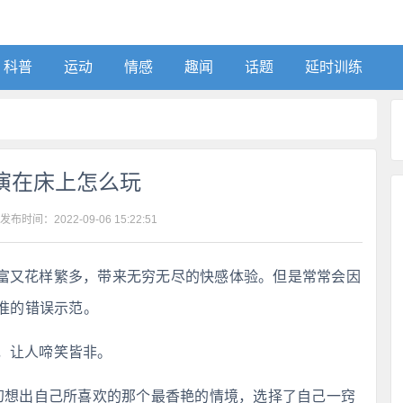
科普
运动
情感
趣闻
话题
延时训练
演在床上怎么玩
 发布时间：
2022-09-06 15:22:51
富又花样繁多，带来无穷无尽的快感体验。但是常常会因
准的错误示范。
，让人啼笑皆非。
的幻想出自己所喜欢的那个最香艳的情境，选择了自己一窍