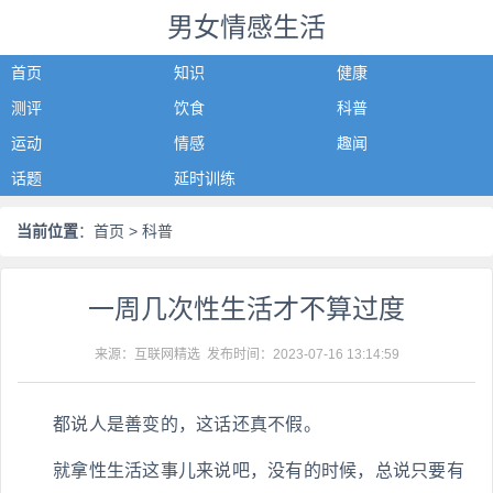
男女情感生活
首页
知识
健康
测评
饮食
科普
运动
情感
趣闻
话题
延时训练
当前位置
：
首页
> 科普
一周几次性生活才不算过度
来源：互联网精选 发布时间：
2023-07-16 13:14:59
都说人是善变的，这话还真不假。
就拿性生活这事儿来说吧，没有的时候，总说只要有