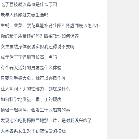
吃了荔枝就流鼻血是什么原因
老年人还能过夫妻生活吗
生蚝、韭菜、腰花真能补肾壮阳？肾虚到底该怎么补
你的精子质量还好吗？四招教你如何保养
女生虽然身体很诚实但我还得说不要啊
成年后丁丁还能再长高一点吗
有个器大活好的男友是什么体验
只要你手握大象，就可以兴风作浪
让人瞬间下头的性缩力，到底是什么
如何科学地测量一根丁丁的硬度
情侣一起裸睡，会发生什么超爽的事
发现老公吃枸橼酸西地那非片，是对我没兴趣了
大学各系女生对于初夜性爱的描述