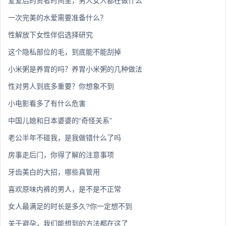
爱爱后的贤者时间里，男人女人都在做什么
一次完美的水爱需要准备什么？
性解放下女性伴侣选择研究
这个隐私部位的毛，到底能不能刮掉
小米粥是养胃的吗？养胃小米粥的几种做法
性对男人到底多重要？你想象不到
小电影看多了有什么危害
中国儿媳和日本婆婆的“奇怪关系”
老公半年不碰我，是我做错什么了吗
房事走后门，你得了解的注意事项
牙齿美白的大招，哪些真管用
喜欢原味内裤的男人，是不是不正常
女人最满足的时长是多久?你一定想不到
关于避孕，我们能想到的方法都在这了