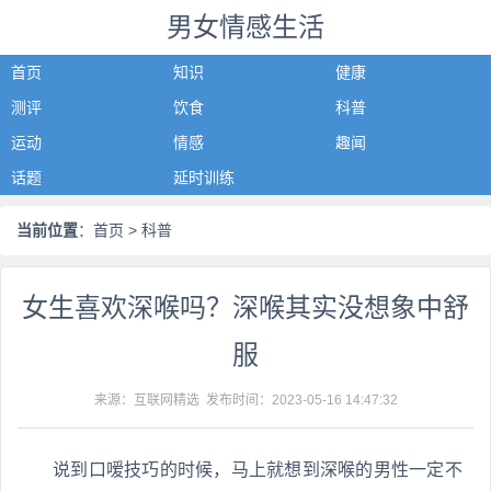
男女情感生活
首页
知识
健康
测评
饮食
科普
运动
情感
趣闻
话题
延时训练
当前位置
：
首页
> 科普
女生喜欢深喉吗？深喉其实没想象中舒
服
来源：互联网精选 发布时间：
2023-05-16 14:47:32
说到口嗳技巧的时候，马上就想到深喉的男性一定不