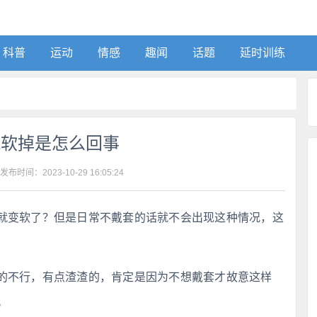
科普
运动
情感
趣闻
话题
延时训练
就软掉是怎么回事
 发布时间：
2023-10-29 16:05:24
就变软了？但是日常不戴套的话就不会出现这种情况，这
的不行，有点渣渣的，肯定是因为不想戴套才故意这样
。