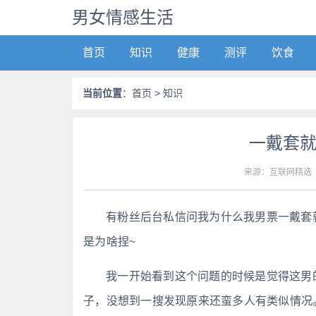
男女情感生活
首页
知识
健康
测评
饮食
当前位置
：
首页
> 知识
一戴套
来源：互联网精选
有粉丝后台私信问我为什么我男票一戴套
是为啥捏~
我一开始看到这个问题的时候是觉得这男
子，没想到一搜发现原来还蛮多人有类似情况