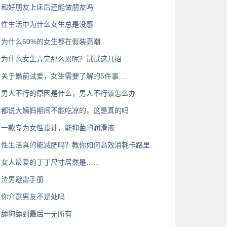
和好朋友上床后还能做朋友吗
性生活中为什么女生总是没感
为什么60%的女生都在假装高潮
为什么女生弄完那么累呢？试试这几招
关于婚前试爱，女生需要了解的5件事…
男人不行的原因是什么，男人不行该怎么办
都说大姨妈期间不能吃凉的，这是真的吗
一款专为女性设计，能抑菌的润滑液
性生活真的能减肥吗？教你如何高效消耗卡路里
女人最爱的丁丁尺寸居然是……
渣男避雷手册
你介意男友不是处吗
舔狗舔到最后一无所有