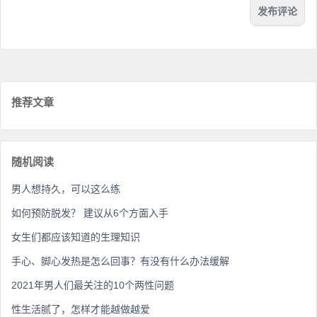
推荐文章
随机阅读
男人想持久，可以这么练
如何预防脱发？ 建议从6个方面入手
女生们都应该知道的生理知识
手心、脚心发热是怎么回事？有没有什么办法缓解
2021年男人们最关注的10个两性问题
性生活腻了，怎样才能越做越爱