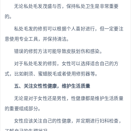
无论私处毛发茂盛与否，保持私处卫生是非常重要
的。
私处毛发的修剪可以根据个人喜好进行，但一定要注
意使用专业工具，并保持清洁。
错误的修剪方法可能导致皮肤划伤和感染。
对于私处毛发的修剪，女性可以选择适合自己的方
式，比如剃须、蜜蜡脱毛或者使用修剪器等。
五、关注女性性健康，维护生活质量
无论是对于女性还是男性，性健康都是维护生活质量
的重要组成部分。
女性应该关注自己的性健康，并定期进行妇科检查，