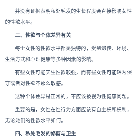
并没有证据表明私处毛发的生长程度会直接影响女性
的性欲水平。
三、性欲与个体差异有关
每个女性的性欲水平都是独特的，受到遗传、环境、
生活方式和心理健康等多种因素的影响。
有些女性可能天生性欲较强，而有些女性可能较为保
守或者对性欲不那么敏感。
这种个体差异是正常的，不应该被视为性健康问题。
重要的是，女性在性行为方面应该有自主权和权利，
无论她们的性欲水平如何。
四、私处毛发的修剪与卫生