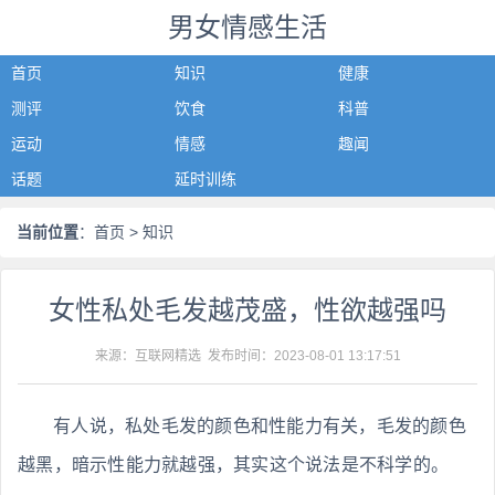
男女情感生活
首页
知识
健康
测评
饮食
科普
运动
情感
趣闻
话题
延时训练
当前位置
：
首页
> 知识
女性私处毛发越茂盛，性欲越强吗
来源：互联网精选 发布时间：
2023-08-01 13:17:51
有人说，私处毛发的颜色和性能力有关，毛发的颜色
越黑，暗示性能力就越强，其实这个说法是不科学的。