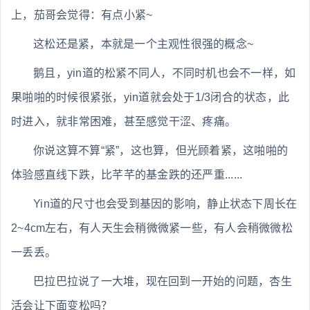
上，茄哥会觉得：有点小紧~
这松还是紧，本就是一个主观性很强的概念~
鹅且，yin道的松紧不同人，不同时机也会不一样，如
果啪啪的时候很紧张，yin道就会处于1/3闭合的状态，此
时进入，就非常困难，甚至感觉干涩、疼痛。
你说这算不算“紧”，这也算，但光顾着紧，这啪啪的
体验感直线下跌，比芊芊的基金跌的还严重......
Yin道的尺寸也会受到基因的影响，静止状态下周长在
2~4cm左右，有人天生会稍微微紧一些，有人会稍微微松
一丢丢。
巴拉巴拉说了一大堆，现在回到一开始的问题，杏生
活会让下面变松吗？