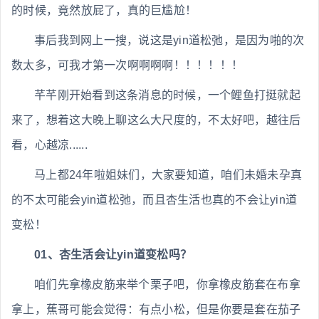
的时候，竟然放屁了，真的巨尴尬！
事后我到网上一搜，说这是yin道松弛，是因为啪的次
数太多，可我才第一次啊啊啊啊！！！！！！
芊芊刚开始看到这条消息的时候，一个鲤鱼打挺就起
来了，想着这大晚上聊这么大尺度的，不太好吧，越往后
看，心越凉......
马上都24年啦姐妹们，大家要知道，咱们未婚未孕真
的不太可能会yin道松弛，而且杏生活也真的不会让yin道
变松！
01、杏生活会让yin道变松吗？
咱们先拿橡皮筋来举个栗子吧，你拿橡皮筋套在布拿
拿上，蕉哥可能会觉得：有点小松，但是你要是套在茄子