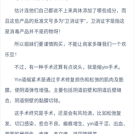
估计连他们自己都说不上来具体添加了哪些成分，而
且这些产品的批准文号多为“卫消证字”，卫消证字是指这
是消毒产品并不是药物呀！
所以姐妹们要谨慎购买，不能让商家多赚我们一个欢
乐豆！
不过，有一种手术还算有点说头，就是缩yin手术。
Yin道缩紧术是通过手术修复损伤和松弛的肌肉及筋
膜，使阴道弹性增强。主要包括阴道前壁和阴道后壁缝
合、阴道侧壁的黏膜切除。
这手术终究是手术，还是会有风险滴，比如松弛复
发、切口感染、愈合不良、瘢痕增生、yin道干涩、出血、