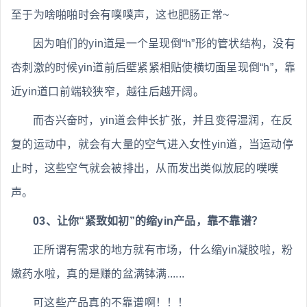
至于为啥啪啪时会有噗噗声，这也肥肠正常~
因为咱们的yin道是一个呈现倒“h”形的管状结构，没有
杏刺激的时候yin道前后壁紧紧相贴使横切面呈现倒“h”，靠
近yin道口前端较狭窄，越往后越开阔。
而杏兴奋时，yin道会伸长扩张，并且变得湿润，在反
复的运动中，就会有大量的空气进入女性yin道，当运动停
止时，这些空气就会被排出，从而发出类似放屁的噗噗
声。
03、让你“紧致如初”的缩yin产品，靠不靠谱？
正所谓有需求的地方就有市场，什么缩yin凝胶啦，粉
嫩药水啦，真的是赚的盆满钵满......
可这些产品真的不靠谱啊！！！