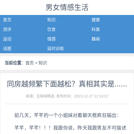
男女情感生活
首页
知识
健康
测评
饮食
科普
运动
情感
趣闻
话题
延时训练
当前位置
：
首页
> 知识
同房越频繁下面越松？真相其实是......
来源：互联网精选 发布时间：
2023-12-27 12:33:07
前几天，芊芊的一个小姐妹对着聊天框疯狂输出：
芊芊，芊芊！！！我跟你说，昨天我跟男友不可描述