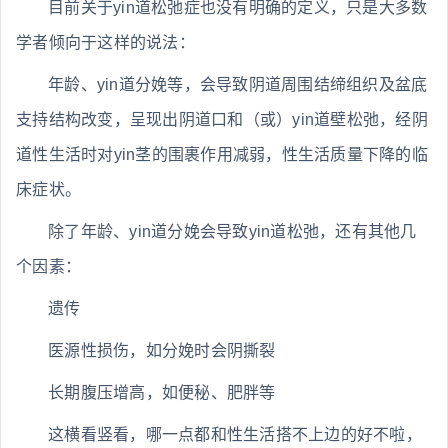
目前关于yin道松弛症也没有明确的定义，只是大多数
学者倾向于这样的说法：
年龄、yin道分娩等，会导致阴道周围结缔组织及盆底
支持结构改变，呈现出阴道口和（或）yin道壁松弛，经阴
道性生活时对yin茎的围裹作用减弱，性生活质量下降的临
床症状。
除了年龄、yin道分娩会导致yin道松弛，还有其他几
个因素：
遗传
医源性损伤，如分娩时会阴撕裂
长期腹压增高，如便秘、肥胖等
这横看竖看，哪一点都和性生活搭不上边的好不啦，