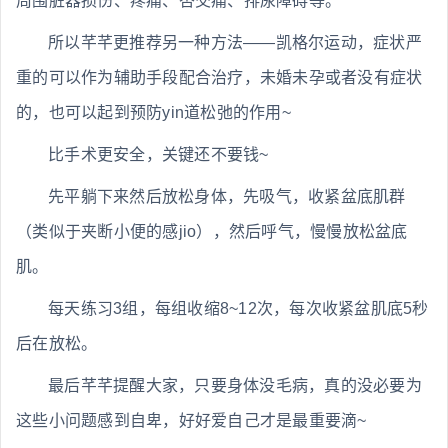
周围脏器损伤、疼痛、杏交痛、排尿障碍等。
所以芊芊更推荐另一种方法——凯格尔运动，症状严
重的可以作为辅助手段配合治疗，未婚未孕或者没有症状
的，也可以起到预防yin道松弛的作用~
比手术更安全，关键还不要钱~
先平躺下来然后放松身体，先吸气，收紧盆底肌群
（类似于夹断小便的感jio），然后呼气，慢慢放松盆底
肌。
每天练习3组，每组收缩8~12次，每次收紧盆肌底5秒
后在放松。
最后芊芊提醒大家，只要身体没毛病，真的没必要为
这些小问题感到自卑，好好爱自己才是最重要滴~