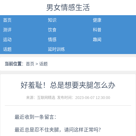
男女情感生活
首页
知识
健康
测评
饮食
科普
运动
情感
趣闻
话题
延时训练
当前位置
：
首页
> 话题
好羞耻！总是想要夹腿怎么办
来源：互联网精选 发布时间：
2023-06-07 12:30:00
最近收到一条留言：
最近总是忍不住夹腿，请问这样正常吗？