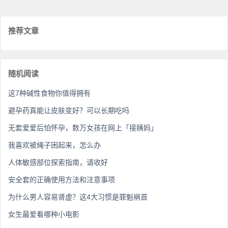
推荐文章
随机阅读
这7种碱性食物你值得拥有
避孕药真能让皮肤变好？可以长期吃吗
无套爱爱后怕怀孕，数万女孩在网上「接姨妈」
我喜欢被绳子困起来，怎么办
人体敏感部位探索指南，请收好
安全套的正确使用方法和注意事项
为什么男人容易肾虚？这4大习惯是罪魁祸首
女生最爱看哪种小电影